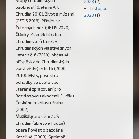
Stopy chrudimských
2023
(2)
osobností (Galerie Art
Listopad
Chrudim 2018), Život s múzami
2023
(1)
(OFTIS 2019), Příběh ze
Železných hor (OFTIS 2020).
Články:
Zdeněk Fibich a
Chrudimsko (článek v
Chrudimských vlastivědných
listech č. 6/2010); občasné
příspěvky do Chrudimských
vlastivědných listů (2000-
2010); Mýty, pověsti a
pohádky ve světě oper –
literární zpracování pro
Rozhlasovou akademii 3. věku
Českého rozhlasu Praha
(2002).
Muzikály
pro děti: ZUŠ
Chrudim (libreto a hudba):
opera Pověst o zazděné
Kateřině (2009); Šprýmař