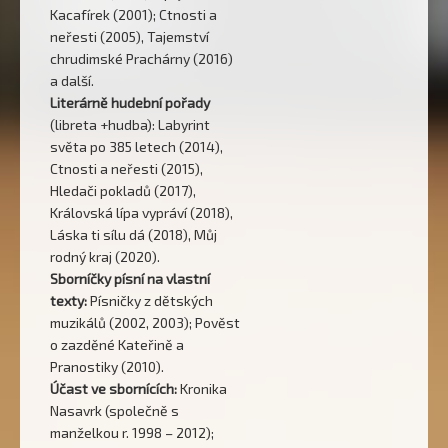
Kacafírek (2001); Ctnosti a
neřesti (2005), Tajemství
chrudimské Prachárny (2016)
a další.
Literárně hudební pořady
(libreta +hudba): Labyrint
světa po 385 letech (2014),
Ctnosti a neřesti (2015),
Hledači pokladů (2017),
Královská lípa vypráví (2018),
Láska ti sílu dá (2018), Můj
rodný kraj (2020).
Sborníčky písní na vlastní
texty:
Písničky z dětských
muzikálů (2002, 2003); Pověst
o zazděné Kateřině a
Pranostiky (2010).
Účast ve sbornících:
Kronika
Nasavrk (společně s
manželkou r. 1998 – 2012);