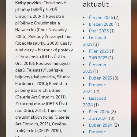
aktualit
Knihy povídek:
Chrudimské
příběhy (SRPŠ při ZUŠ
Chrudim, 2004); Pověsti a
Červen 2026
(2)
příběhy z Chrudimska a
Březen 2026
(1)
Nasavrcka (Obec Nasavrky,
Únor 2026
(1)
2006); Poklady Železných hor
Listopad
(Obec Nasavrky, 2008); Cesty
2025
(3)
a návraty – historické povídky
Říjen 2025
(1)
z Chrudimska (Oftis Ústí n.
Září 2025
(1)
Orl., 2010); Poslové minulých
Červenec
časů, Tajemství libáňské
2025
(1)
hájovny (dvě povídky, Silueta
Duben 2025
(3)
Pardubice, 2010); Pověsti a
Prosinec
příběhy staré Chrudimě
2024
(2)
(Galerie Art Chrudim, 2011);
Listopad
Ztracený obraz (OFTIS Ústí
2024
(1)
nad Orlicí, 2015), Tajemství
Říjen 2024
(2)
chrudimských domů (Galerie
Září 2024
(3)
Art Chrudim, 2015), Ozvěny
Duben 2024
(2)
trpkých let (OFTIS 2016),
Prosinec