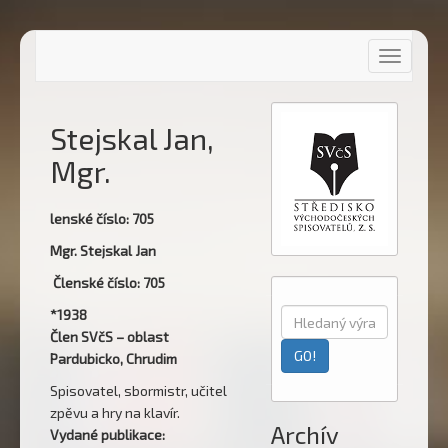
Toggle
navigati
Stejskal Jan,
Mgr.
lenské číslo: 705
Mgr. Stejskal Jan
Členské číslo: 705
*1938
Člen SVčS – oblast
Pardubicko, Chrudim
Spisovatel, sbormistr, učitel
zpěvu a hry na klavír.
Archív
Vydané publikace: