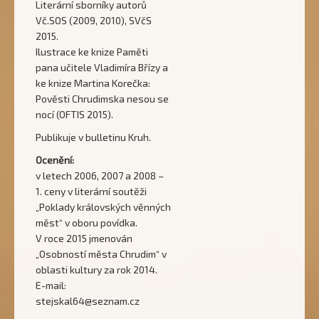
Literární sborníky autorů
Vč.SOS (2009, 2010), SVčS
2015.
Ilustrace ke knize Paměti
pana učitele Vladimíra Břízy a
ke knize Martina Korečka:
Pověsti Chrudimska nesou se
nocí (OFTIS 2015).
Publikuje v bulletinu Kruh.
Ocenění:
v letech 2006, 2007 a 2008 –
1. ceny v literární soutěži
„Poklady královských věnných
měst“ v oboru povídka.
V roce 2015 jmenován
„Osobností města Chrudim“ v
oblasti kultury za rok 2014.
E-mail:
stejskal64@seznam.cz