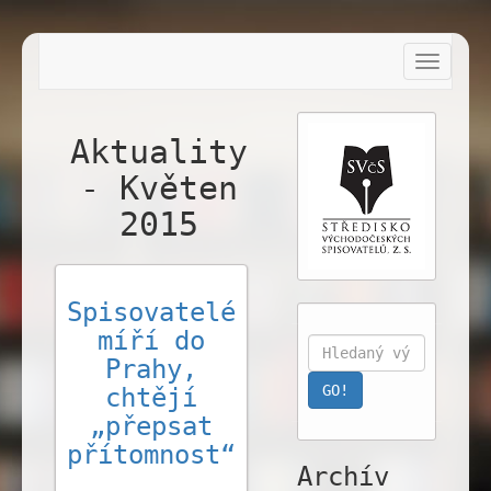
Toggle
navigat
Aktuality
- Květen
2015
Spisovatelé
míří do
Prahy,
chtějí
„přepsat
přítomnost“
Archív