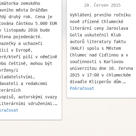
imátorka zemského
20. Červen 2015
avního města Drážďan
Vyhlášení prvního ročníku
ždý druhý rok. Cena je
nově zřízené Chlumecké
tována částkou 5.000 EUR
literární ceny Jaroslava
v listopadu 2016 bude
Golla uskutečnil Klub
ělena pojedenácté.
autorů literatury faktu
hazečky a uchazeči
(KALF) spolu s Městem
jící v Evropě,
Chlumec nad Cidlinou a v
eré/kteří píší v němčině
součinnosti s Karlovou
ebo češtině, mohou být
univerzitou dne 10. června
vrženy/i
2015 v 17:00 v chlumeckém
kladatelstvími,
divadle Klicperův dům.…
davateli a redakcemi
Pokračovat
terárních
sopisů, autorskými svazy
literárními sdruženími.…
kračovat