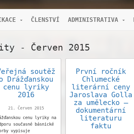
IKACE
ČLENSTVÍ
ADMINISTRATIVA
ity - Červen 2015
Veřejná soutěž
První ročník
o Drážďanskou
Chlumecké
cenu lyriky
literární ceny
2016
Jaroslava Golla
za umělecko –
21. Červen 2015
dokumentární
literaturu
ážďanskou cenu lyriky na
dporu současné básnické
faktu
orby vypisuje