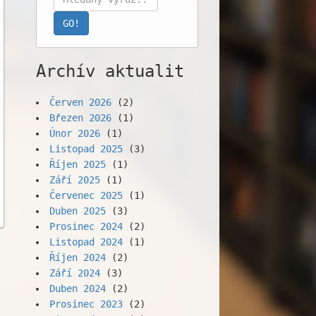
Archív aktualit
Červen 2026
(2)
Březen 2026
(1)
Únor 2026
(1)
Listopad 2025
(3)
Říjen 2025
(1)
Září 2025
(1)
Červenec 2025
(1)
Duben 2025
(3)
Prosinec 2024
(2)
Listopad 2024
(1)
Říjen 2024
(2)
Září 2024
(3)
Duben 2024
(2)
Prosinec 2023
(2)