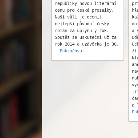
republiky novou literární
pr
cenu pro české prozaiky.
hl
Naší vůlí je ocenit
ka
nejlepší původní český
do
román za uplynulý rok.
a 
Soutěž se uskuteční už za
ud
rok 2014 a uzávěrka je 30.
Uc
…
Pokračovat
ži
kt
an
na
na
vy
li
ča
a 
Po