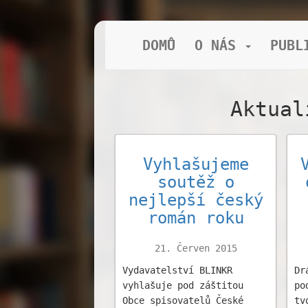
DOMŮ
O NÁS
PUBL
Aktual
Vyhlašujeme
soutěž o
nejlepší český
román roku
21. Červen 2015
Vydavatelství BLINKR
Dr
vyhlašuje pod záštitou
po
Obce spisovatelů České
tv