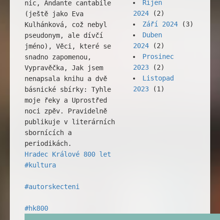
Říjen
nic, Andante cantabile
2024
(2)
(ještě jako Eva
Září 2024
(3)
Kulhánková, což nebyl
Duben
pseudonym, ale dívčí
2024
(2)
jméno), Věci, které se
Prosinec
snadno zapomenou,
2023
(2)
Vypravěčka, Jak jsem
Listopad
nenapsala knihu a dvě
2023
(1)
básnické sbírky: Tyhle
moje řeky a Uprostřed
noci zpěv. Pravidelně
publikuje v literárních
sbornících a
periodikách.
Hradec Králové 800 let
#kultura
#autorskecteni
#hk800