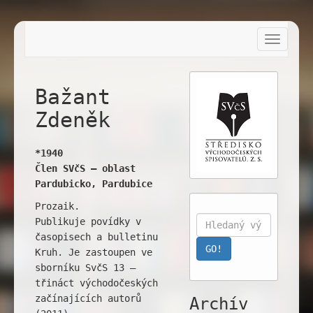
Toggle
navigat
Bažant
Zdeněk
*1940
Člen SVčS – oblast
Pardubicko, Pardubice
Prozaik.
Publikuje povídky v
časopisech a bulletinu
Kruh. Je zastoupen ve
sborníku SvčS 13 –
třináct východočeských
začínajících autorů
Archív