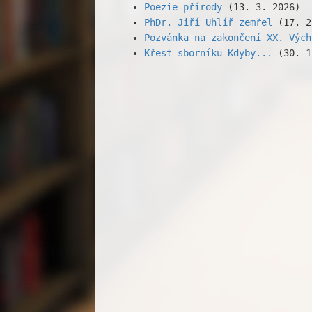
Poezie přírody
(13. 3. 2026)
PhDr. Jiří Uhlíř zemřel
(17. 2
Pozvánka na zakončení XX. Vých
Křest sborníku Kdyby...
(30. 1