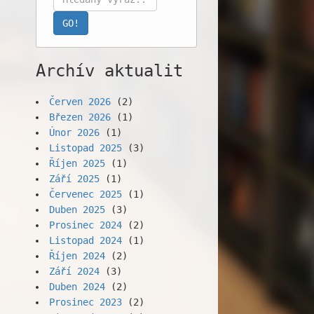
Archív aktualit
Červen 2026
(2)
Březen 2026
(1)
Únor 2026
(1)
Listopad 2025
(3)
Říjen 2025
(1)
Září 2025
(1)
Červenec 2025
(1)
Duben 2025
(3)
Prosinec 2024
(2)
Listopad 2024
(1)
Říjen 2024
(2)
Září 2024
(3)
Duben 2024
(2)
Prosinec 2023
(2)