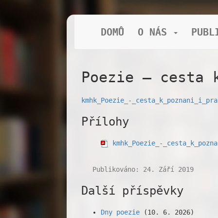
DOMŮ
O NÁS
PUBL
Poezie – cesta 
kmhk_Poezie_-_cesta_k_poznani_i_pra
Přílohy
kmhk_Poezie_-_cesta_k_pozna
Publikováno: 24. Září 2019
Další příspěvky
Dny poezie
(10. 6. 2026)