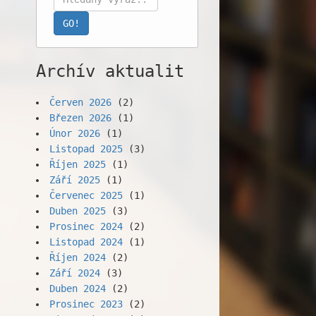
Archív aktualit
Červen 2026
(2)
Březen 2026
(1)
Únor 2026
(1)
Listopad 2025
(3)
Říjen 2025
(1)
Září 2025
(1)
Červenec 2025
(1)
Duben 2025
(3)
Prosinec 2024
(2)
Listopad 2024
(1)
Říjen 2024
(2)
Září 2024
(3)
Duben 2024
(2)
Prosinec 2023
(2)