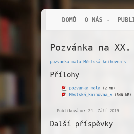
DOMŮ
O NÁS
PUBL
Pozvánka na XX.
pozvanka_mala
Městská_knihovna_v
Přílohy
pozvanka_mala
(2 MB)
Městská_knihovna_v
(846 kB)
Publikováno: 24. Září 2019
Další příspěvky