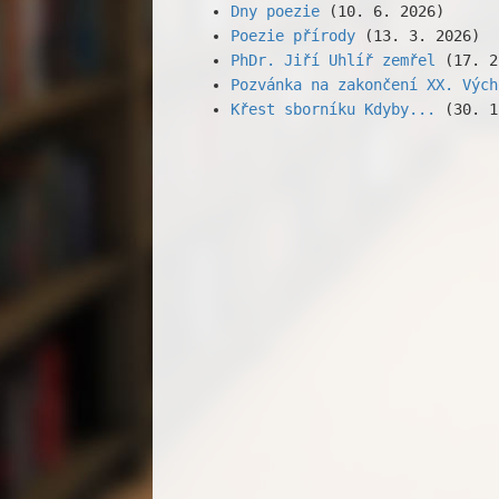
Dny poezie
(10. 6. 2026)
Poezie přírody
(13. 3. 2026)
PhDr. Jiří Uhlíř zemřel
(17. 2
Pozvánka na zakončení XX. Vých
Křest sborníku Kdyby...
(30. 1