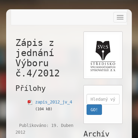
Toggle
navigat
Zápis z
jednání
Výboru
č.4/2012
Přílohy
zapis_2012_jv_4
(104 kB)
Publikováno: 19. Duben
2012
Archív