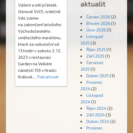
aktualit
Vážení a milí přátelé,
členové SVčS, srdečně
Červen 2026
(2)
Vás zveme
Březen 2026
(1)
na zakončení letošního
Únor 2026
(1)
Východočeského
Listopad
uměleckého maratónu,
2025
(3)
které se uskuteční od
Říjen 2025
(1)
13 hodin v sobotu 2. 12.
Září 2025
(1)
2023 v restauraci
Červenec
Garden na Velkém
2025
(1)
náměstí 159 v Hradci
Duben 2025
(3)
Králové.…
Pokračovat
Prosinec
2024
(2)
Listopad
2024
(1)
Říjen 2024
(2)
Září 2024
(3)
Duben 2024
(2)
Prosinec