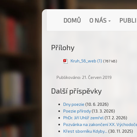
DOMŮ
O NÁS
PUBL
Přílohy
Kruh_56_web (1)
(767 kB)
Publikováno: 21. Červen 2019
Další příspěvky
Dny poezie
(10. 6. 2026)
Poezie přírody
(13. 3. 2026)
PhDr. Jiří Uhlíř zemřel
(17. 2. 2026)
Pozvánka na zakončení XX. Východo
Křest sborníku Kdyby...
(30. 11. 2025)